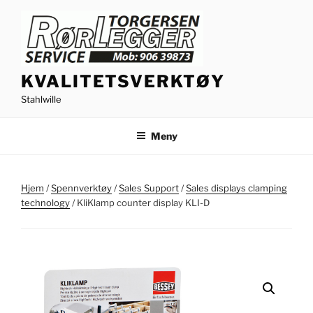
Gå
til
innhold
KVALITETSVERKTØY
Stahlwille
Meny
Hjem
/
Spennverktøy
/
Sales Support
/
Sales displays clamping
technology
/ KliKlamp counter display KLI-D