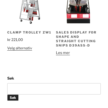
CLAMP TROLLEY ZW1
SALES DISPLAY FOR
SHAPE AND
kr
221,00
STRAIGHT CUTTING
SNIPS D39ASS-D
Dette
Velg alternativ
Les mer
produktet
har
flere
varianter.
Alternativene
Søk
kan
velges
på
Søk
produktsiden