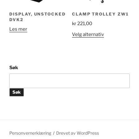
DISPLAY, UNSTOCKED
CLAMP TROLLEY ZW1
DVK2
kr
221,00
Les mer
Dette
Velg alternativ
produktet
har
flere
varianter.
Søk
Alternativene
kan
velges
Søk
på
produktsiden
Personvernerklæring
Drevet av WordPress