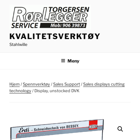
Gå
til
innhold
KVALITETSVERKTØY
Stahlwille
Meny
Hjem
/
Spennverktøy
/
Sales Support
/
Sales displays cutting
technology
/ Display, unstocked DVK