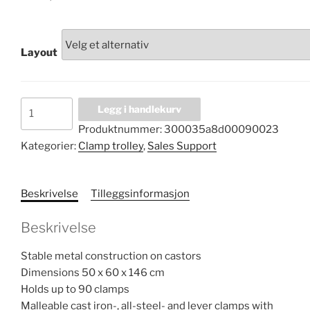
Layout
Clamp
Legg i handlekurv
trolley
Produktnummer:
300035a8d00090023
ZW1
Kategorier:
Clamp trolley
,
Sales Support
antall
Beskrivelse
Tilleggsinformasjon
Beskrivelse
Stable metal construction on castors
Dimensions 50 x 60 x 146 cm
Holds up to 90 clamps
Malleable cast iron-, all-steel- and lever clamps with