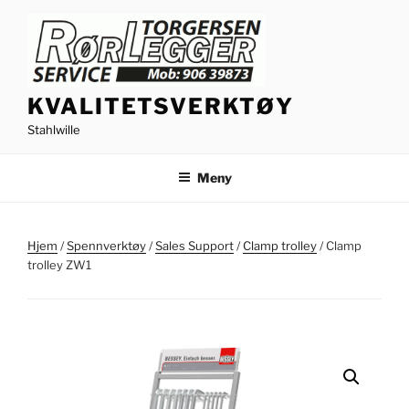
Gå
til
innhold
KVALITETSVERKTØY
Stahlwille
Meny
Hjem
/
Spennverktøy
/
Sales Support
/
Clamp trolley
/ Clamp
trolley ZW1