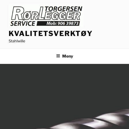
Gå
til
innhold
KVALITETSVERKTØY
Stahlwille
Meny