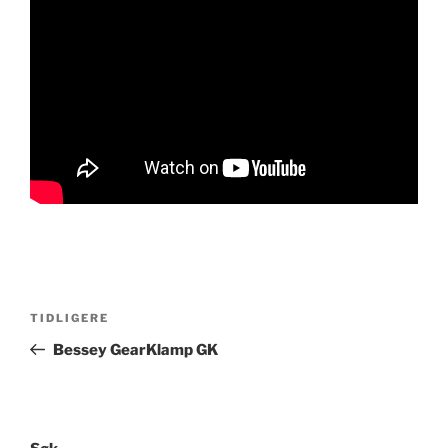
Innleggsnavigasjon
Forrige
TIDLIGERE
innlegg
Bessey GearKlamp GK