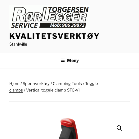
Gå
til
innhold
KVALITETSVERKTØY
Stahlwille
Meny
Hjem
/
Spennverktøy
/
Clamping Tools
/
Toggle
clamps
/ Vertical toggle clamp STC-VH