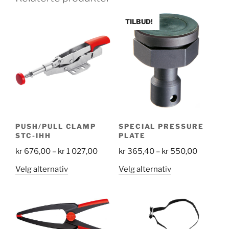
TILBUD!
PUSH/PULL CLAMP
SPECIAL PRESSURE
STC-IHH
PLATE
Price
Price
kr
676,00
–
kr
1 027,00
kr
365,40
–
kr
550,00
range:
range:
Dette
Dette
Velg alternativ
Velg alternativ
kr 676,00
kr 365,4
produktet
produktet
through
through
har
har
kr 1
kr 550,0
flere
flere
027,00
varianter.
varianter.