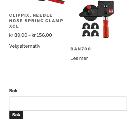
Alternativene
Alternativene
kan
kan
velges
velges
CLIPPIX, NEEDLE
NOSE SPRING CLAMP
på
på
XCL
produktsiden
produktsiden
Price
kr
89,00
–
kr
156,00
range:
Dette
Velg alternativ
BAN700
kr 89,00
produktet
through
Les mer
har
kr 156,00
flere
varianter.
Alternativene
kan
Søk
velges
på
produktsiden
Søk