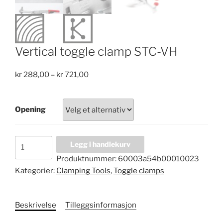
Vertical toggle clamp STC-VH
Price
kr
288,00
–
kr
721,00
range:
kr 288,00
Opening
through
kr 721,00
Vertical
Legg i handlekurv
toggle
Produktnummer:
60003a54b00010023
clamp
Kategorier:
Clamping Tools
,
Toggle clamps
STC-
VH
antall
Beskrivelse
Tilleggsinformasjon