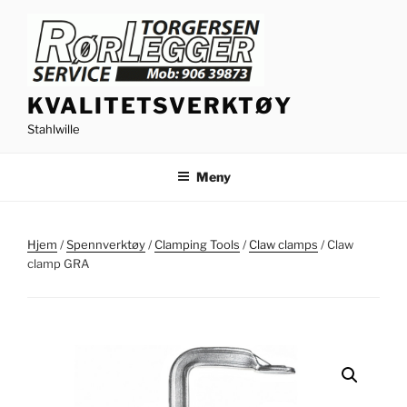
Gå
til
innhold
KVALITETSVERKTØY
Stahlwille
Meny
Hjem
/
Spennverktøy
/
Clamping Tools
/
Claw clamps
/ Claw
clamp GRA