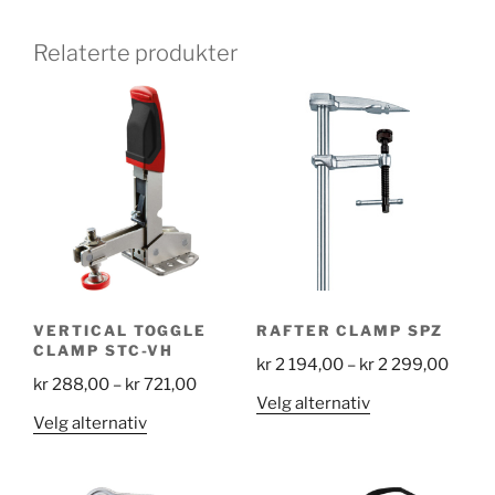
Relaterte produkter
VERTICAL TOGGLE
RAFTER CLAMP SPZ
CLAMP STC-VH
Price
kr
2 194,00
–
kr
2 299,00
Price
kr
288,00
–
kr
721,00
range
Dette
Velg alternativ
range:
kr 2
Dette
Velg alternativ
produktet
kr 288,00
194,0
produktet
har
through
throu
har
flere
kr 721,00