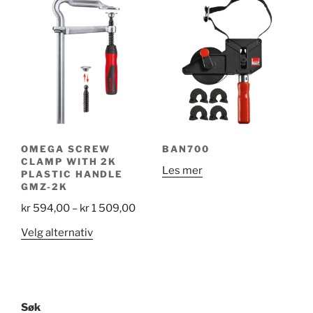
kr 2
flere
varianter.
299,
varianter.
Alternativene
Alternativene
kan
kan
velges
velges
på
på
produktsiden
produktsiden
OMEGA SCREW
BAN700
CLAMP WITH 2K
Les mer
PLASTIC HANDLE
GMZ-2K
Price
kr
594,00
–
kr
1 509,00
range:
Dette
Velg alternativ
kr 594,00
produktet
through
har
kr 1
flere
509,00
varianter.
Søk