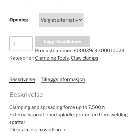
range:
kr 1
Opening
593,00
through
kr 3
Claw
Legg i handlekurv
466,00
clamp
Produktnummer:
600039c4300010023
GRA
Kategorier:
Clamping Tools
,
Claw clamps
antall
Beskrivelse
Tilleggsinformasjon
Beskrivelse
Clamping and spreading force up to 7,500 N
Externally-positioned spindle, protected from welding
spatter
Clear access to work area