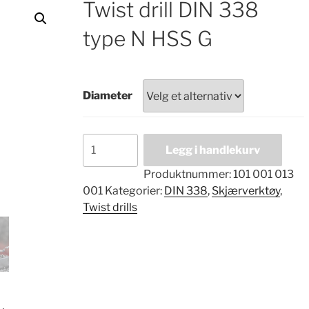
Twist drill DIN 338
type N HSS G
Diameter
Twist
Legg i handlekurv
drill
DIN
Produktnummer:
101 001 013
338
001
Kategorier:
DIN 338
,
Skjærverktøy
,
type
Twist drills
N
HSS
G
antall