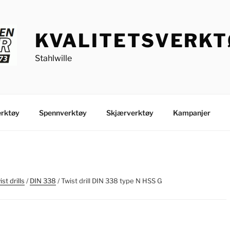
KVALITETSVERK
Stahlwille
rktøy
Spennverktøy
Skjærverktøy
Kampanjer
st drills
/
DIN 338
/ Twist drill DIN 338 type N HSS G