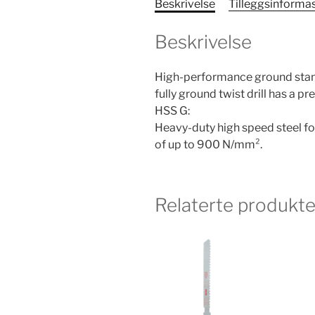
Beskrivelse
Tilleggsinforma
Beskrivelse
High-performance ground stand
fully ground twist drill has a pr
HSS G:
Heavy-duty high speed steel for
of up to 900 N/mm².
Relaterte produkte