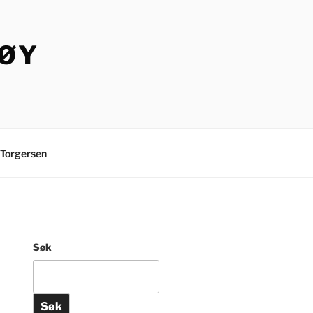
TØY
Torgersen
Søk
Søk