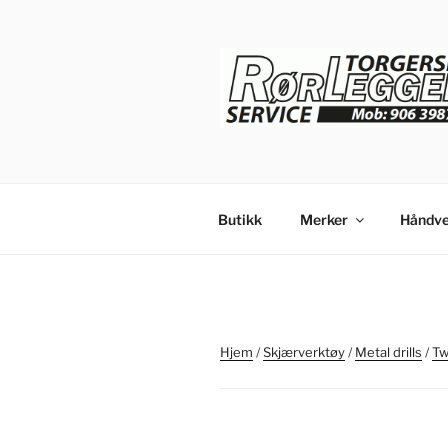
Gå
til
innhold
Butikk
Merker
Håndve
Hjem
/
Skjærverktøy
/
Metal drills
/
Twi