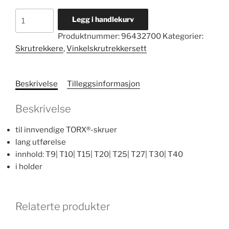
TORX
Legg i handlekurv
vinkelskrutrekkersett
Produktnummer:
96432700
Kategorier:
nr.
Skrutrekkere
,
Vinkelskrutrekkersett
10771/8
antall
Beskrivelse
Tilleggsinformasjon
Beskrivelse
til innvendige TORX®-skruer
lang utførelse
innhold: T9| T10| T15| T20| T25| T27| T30| T40
i holder
Relaterte produkter