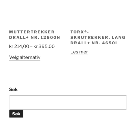
MUTTERTREKKER
TORX®-
DRALL+ NR. 12500N
SKRUTREKKER, LANG
DRALL+ NR. 4650L
Price
kr
214,00
–
kr
395,00
Les mer
range:
Dette
Velg alternativ
kr 214,00
produktet
through
har
kr 395,00
flere
varianter.
Søk
Alternativene
kan
velges
Søk
på
produktsiden