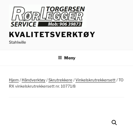
Gå
til
innhold
KVALITETSVERKTØY
Stahlwille
Meny
Hjem
/
Håndverktøy
/
Skrutrekkere
/
Vinkelskrutrekkersett
/ TO
RX vinkelskrutrekkersett nr. 10771/8