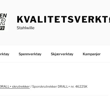
KVALITETSVERK
Stahlwille
rktøy
Spennverktøy
Skjærverktøy
Kampanjer
DRALL+ skrutrekker
/ Sporskrutrekker DRALL+ nr. 4622SK