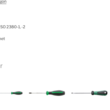
sjon
ISO 2380-1, -2
met
r