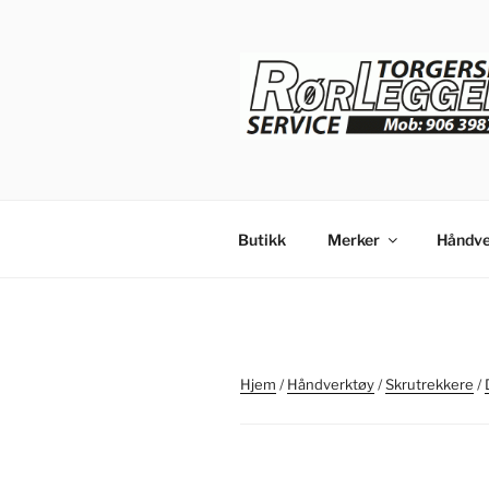
Gå
til
innhold
Butikk
Merker
Håndve
Hjem
/
Håndverktøy
/
Skrutrekkere
/