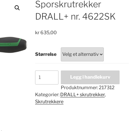
Sporskrutrekker
DRALL+ nr. 4622SK
kr
635,00
Størrelse
Sporskrutrekker
Legg i handlekurv
DRALL+
nr.
Produktnummer:
217312
4622SK
Kategorier:
DRALL+ skrutrekker
,
antall
Skrutrekkere