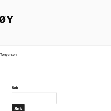
TØY
Torgersen
Søk
Søk