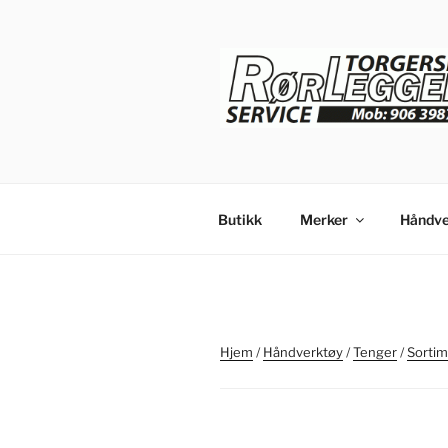
Gå
til
innhold
Butikk
Merker
Håndve
Hjem
/
Håndverktøy
/
Tenger
/
Sortim