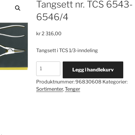
Tangsett nr. TCS 6543-
6546/4
kr
2 316,00
Tangsett i TCS 1/3-inndeling
Tangsett
Legg i handlekurv
nr.
TCS
Produktnummer:
96830608
Kategorier:
6543-
Sortimenter
,
Tenger
6546/4
antall