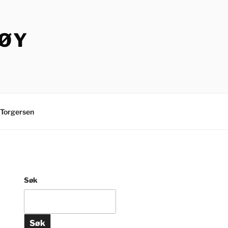
TØY
Torgersen
Søk
Søk