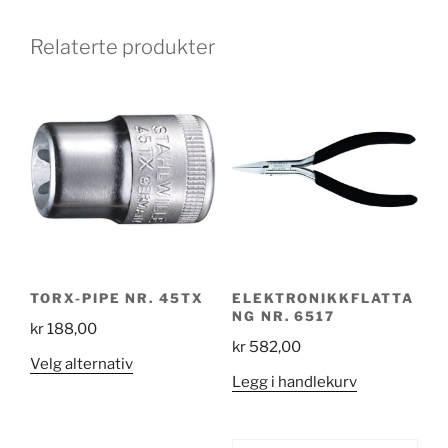
Relaterte produkter
TORX-PIPE NR. 45TX
ELEKTRONIKKFLATTA
NG NR. 6517
kr
188,00
kr
582,00
Dette
Velg alternativ
Legg i handlekurv
produktet
har
flere