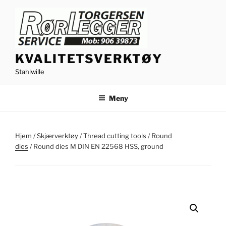
Gå
til
innhold
KVALITETSVERKTØY
Stahlwille
Meny
Hjem
/
Skjærverktøy
/
Thread cutting tools
/
Round
dies
/ Round dies M DIN EN 22568 HSS, ground