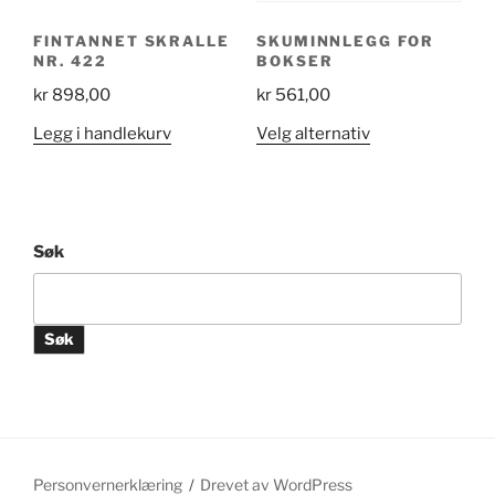
FINTANNET SKRALLE
SKUMINNLEGG FOR
NR. 422
BOKSER
kr
898,00
kr
561,00
Dette
Legg i handlekurv
Velg alternativ
produktet
har
flere
varianter.
Søk
Alternativene
kan
velges
Søk
på
produktsiden
Personvernerklæring
Drevet av WordPress