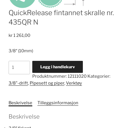
QuickRelease fintannet skralle nr.
435QR N
kr
1 261,00
3/8″ (10mm)
QuickRelease
Legg i handlekurv
fintannet
Produktnummer:
12111020
Kategorier:
skralle
3/8"-drift
,
Pipesett og piper
,
Verktøy
nr.
435QR
N
Beskrivelse
Tilleggsinformasjon
antall
Beskrivelse