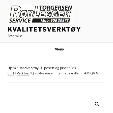
Gå
til
innhold
KVALITETSVERKTØY
Stahlwille
Meny
Hjem
/
Håndverktøy
/
Pipesett og piper
/
3/8"-
drift
/
Verktøy
/ QuickRelease fintannet skralle nr. 435QR N