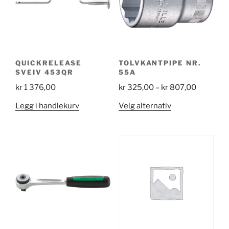
QUICKRELEASE
TOLVKANTPIPE NR.
SVEIV 453QR
55A
Price
kr
1 376,00
kr
325,00
–
kr
807,00
range:
Dette
Legg i handlekurv
Velg alternativ
kr 325,0
produktet
through
har
kr 807,0
flere
varianter.
Alternativene
kan
velges
på
produktsiden