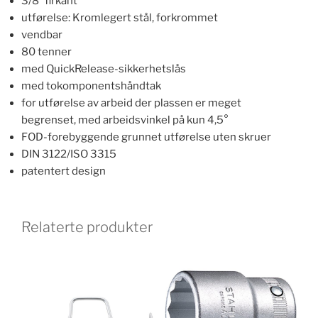
3/8″ firkant
utførelse: Kromlegert stål, forkrommet
vendbar
80 tenner
med QuickRelease-sikkerhetslås
med tokomponentshåndtak
for utførelse av arbeid der plassen er meget
begrenset, med arbeidsvinkel på kun 4,5°
FOD-forebyggende grunnet utførelse uten skruer
DIN 3122/ISO 3315
patentert design
Relaterte produkter