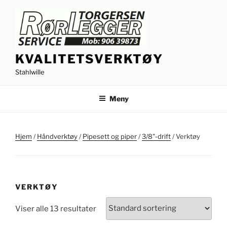
Gå
til
innhold
KVALITETSVERKTØY
Stahlwille
Meny
Hjem
/
Håndverktøy
/
Pipesett og piper
/
3/8"-drift
/ Verktøy
VERKTØY
Viser alle 13 resultater