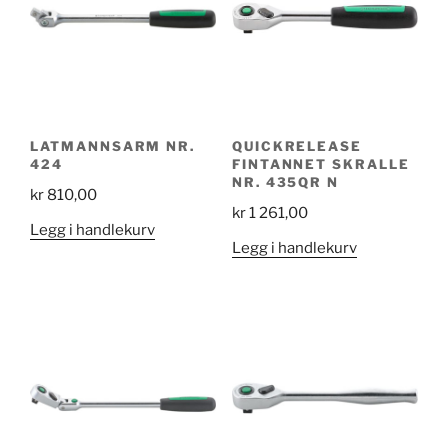
LATMANNSARM NR.
QUICKRELEASE
424
FINTANNET SKRALLE
NR. 435QR N
kr
810,00
kr
1 261,00
Legg i handlekurv
Legg i handlekurv