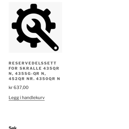
RESERVEDELSSETT
FOR SKRALLE 435QR
N, 435SG-QR N,
452QR NR. 4350QR N
kr
637,00
Legg i handlekurv
Søk