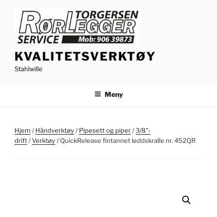
Gå
til
innhold
KVALITETSVERKTØY
Stahlwille
Meny
Hjem
/
Håndverktøy
/
Pipesett og piper
/
3/8"-
drift
/
Verktøy
/ QuickRelease fintannet leddskralle nr. 452QR