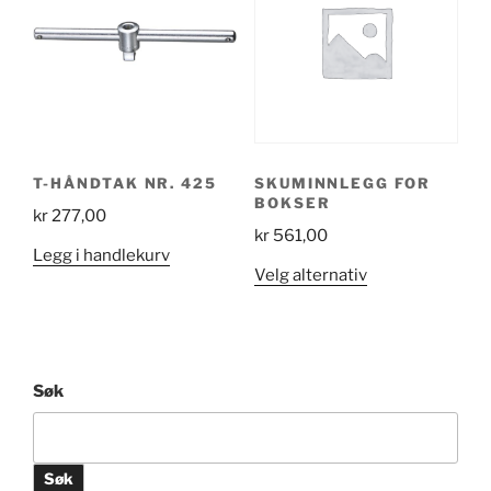
T-HÅNDTAK NR. 425
SKUMINNLEGG FOR
BOKSER
kr
277,00
kr
561,00
Legg i handlekurv
Dette
Velg alternativ
produktet
har
flere
varianter.
Søk
Alternativene
kan
velges
Søk
på