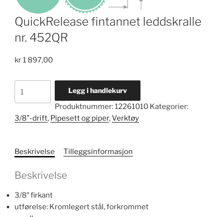
QuickRelease fintannet leddskralle
nr. 452QR
kr
1 897,00
QuickRelease
Legg i handlekurv
fintannet
Produktnummer:
12261010
Kategorier:
leddskralle
3/8"-drift
,
Pipesett og piper
,
Verktøy
nr.
452QR
antall
Beskrivelse
Tilleggsinformasjon
Beskrivelse
3/8″ firkant
utførelse: Kromlegert stål, forkrommet