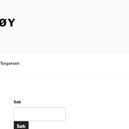
TØY
Torgersen
Søk
Søk