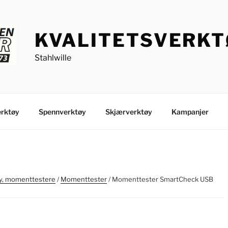
KVALITETSVERK
Stahlwille
rktøy
Spennverktøy
Skjærverktøy
Kampanjer
, momenttestere
/
Momenttester
/ Momenttester SmartCheck USB