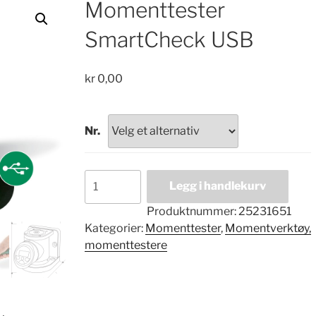
Momenttester
SmartCheck USB
kr
0,00
Nr.
Momenttester
Legg i handlekurv
SmartCheck
USB
Produktnummer:
25231651
antall
Kategorier:
Momenttester
,
Momentverktøy,
momenttestere