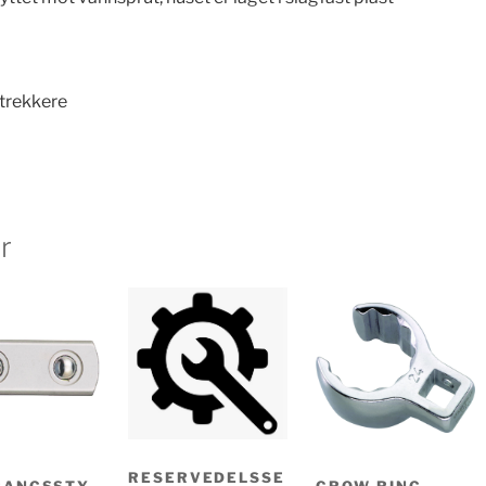
utrekkere
r
RESERVEDELSSE