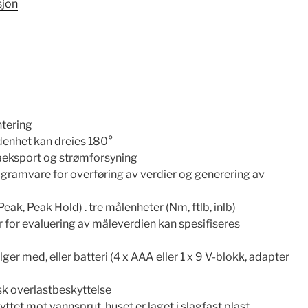
sjon
ntering
denhet kan dreies 180°
aeksport og strømforsyning
ramvare for overføring av verdier og generering av
Peak, Peak Hold) . tre målenheter (Nm, ftlb, inlb)
for evaluering av måleverdien kan spesifiseres
ger med, eller batteri (4 x AAA eller 1 x 9 V-blokk, adapter
sk overlastbeskyttelse
yttet mot vannsprut, huset er laget i slagfast plast