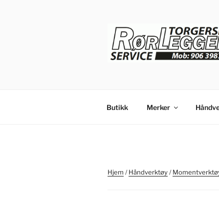
Gå
til
innhold
Butikk
Merker
Håndve
Hjem
/
Håndverktøy
/
Momentverktøy