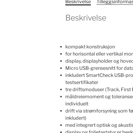
Beskrivelse
Tilleggsinforma
Beskrivelse
kompakt konstruksjon
for horisontal eller vertikal mo
display, displayholder og hove
Micro USB-grensesnitt for dat
inkludert SmartCheck USB-prog
testsertifikater
tre driftsmoduser (Track, First 
måldreiemoment og toleranser 
individuelt
drift via strømforsyning som føl
inkludert)
med integrert optisk og akusti
display og folietastatur er besk