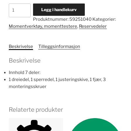
Reservedelssett
Legg i handlekurv
nr.
Produktnummer:
59251040
Kategorier:
7350/40
Momentverktøy, momenttestere
,
Reservedeler
antall
Beskrivelse
Tilleggsinformasjon
Beskrivelse
Innhold 7 deler:
1 dreiedel, 1 sperredel, 1 justeringskive, 1 fjær, 3
monteringsskruer
Relaterte produkter