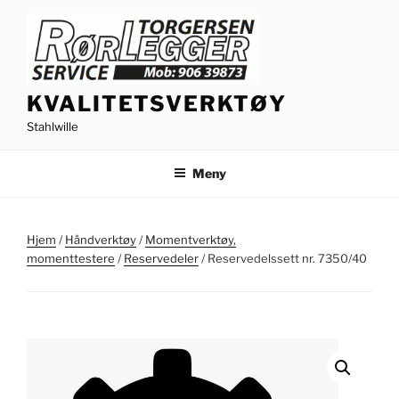
Gå
til
innhold
KVALITETSVERKTØY
Stahlwille
Meny
Hjem
/
Håndverktøy
/
Momentverktøy,
momenttestere
/
Reservedeler
/ Reservedelssett nr. 7350/40