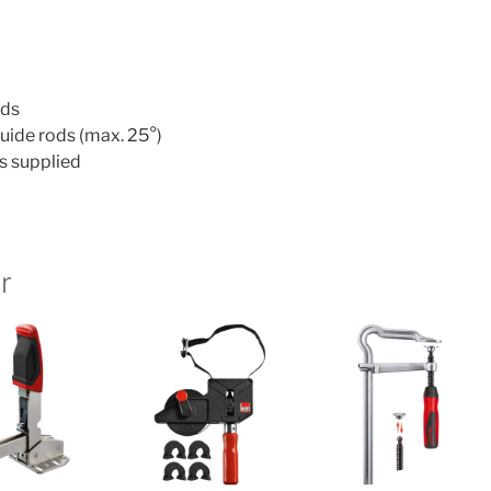
ods
uide rods (max. 25°)
ps supplied
r