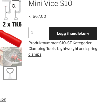
Mini Vice S10
kr
667,00
Mini
Legg i handlekurv
Vice
S10
Produktnummer:
S10-ST
Kategorier:
antall
Clamping Tools
,
Lightweight and spring
clamps
sjon