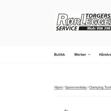
Gå
til
innhold
Butikk
Merker
Håndve
Hjem
/
Spennverktøy
/
Clamping Tool