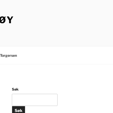
TØY
Torgersen
Søk
Søk