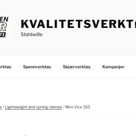
KVALITETSVERK
Stahlwille
rktøy
Spennverktøy
Skjærverktøy
Kampanjer
s
/
Lightweight and spring clamps
/ Mini Vice S10