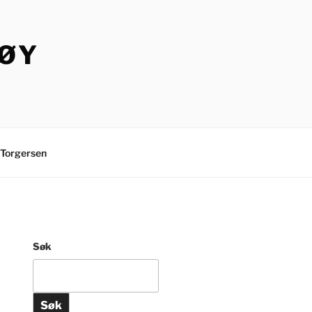
TØY
Torgersen
Søk
Søk