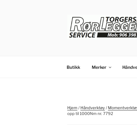
Gå
til
innhold
Butikk
Merker
Håndve
Hjem
/
Håndverktøy
/
Momentverktøy
opp til 1000Nm nr. 7792