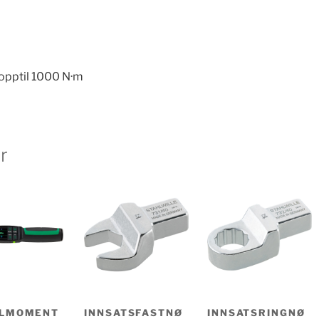
opptil 1000 N·m
r
ELMOMENT
INNSATSFASTNØ
INNSATSRINGNØ