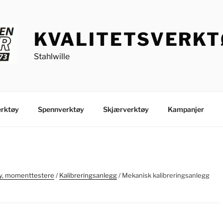
KVALITETSVERK
Stahlwille
rktøy
Spennverktøy
Skjærverktøy
Kampanjer
, momenttestere
/
Kalibreringsanlegg
/ Mekanisk kalibreringsanlegg