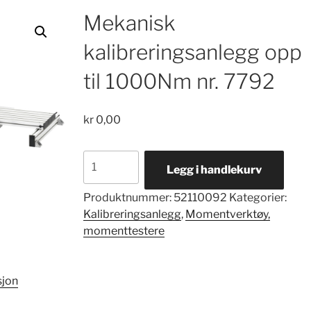
Mekanisk
kalibreringsanlegg opp
til 1000Nm nr. 7792
kr
0,00
Mekanisk
Legg i handlekurv
kalibreringsanlegg
opp
Produktnummer:
52110092
Kategorier:
til
Kalibreringsanlegg
,
Momentverktøy,
1000Nm
momenttestere
nr.
7792
antall
sjon