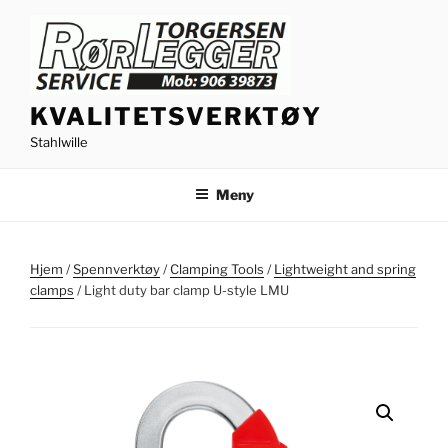
Gå
til
innhold
KVALITETSVERKTØY
Stahlwille
Meny
Hjem
/
Spennverktøy
/
Clamping Tools
/
Lightweight and spring
clamps
/ Light duty bar clamp U-style LMU