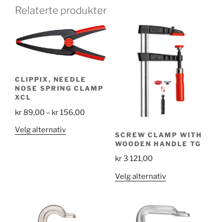
Relaterte produkter
CLIPPIX, NEEDLE
NOSE SPRING CLAMP
XCL
Price
kr
89,00
–
kr
156,00
range:
Dette
Velg alternativ
SCREW CLAMP WITH
kr 89,00
produktet
WOODEN HANDLE TG
through
har
kr
3 121,00
kr 156,00
flere
Dette
Velg alternativ
varianter.
produktet
Alternativene
har
kan
flere
velges