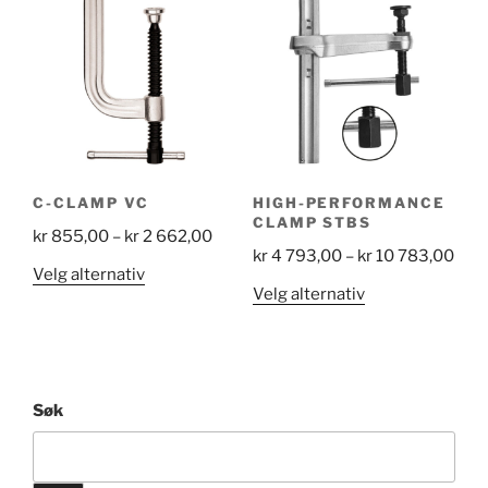
varianter.
på
Alternativene
produktsiden
kan
velges
på
produktsiden
C-CLAMP VC
HIGH-PERFORMANCE
CLAMP STBS
Price
kr
855,00
–
kr
2 662,00
Pric
kr
4 793,00
–
kr
10 783,00
range:
Dette
Velg alternativ
rang
kr 855,00
Dette
Velg alternativ
produktet
kr 4
through
produktet
har
793
kr 2
har
flere
thr
662,00
flere
varianter.
kr 1
varianter.
Alternativene
Søk
783
Alternativene
kan
kan
velges
velges
på