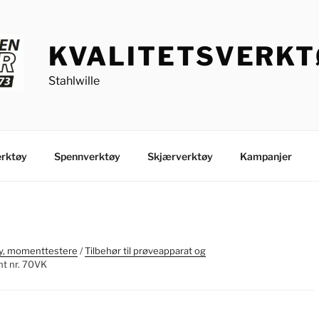
KVALITETSVERK
Stahlwille
rktøy
Spennverktøy
Skjærverktøy
Kampanjer
, momenttestere
/
Tilbehør til prøveapparat og
nt nr. 70VK