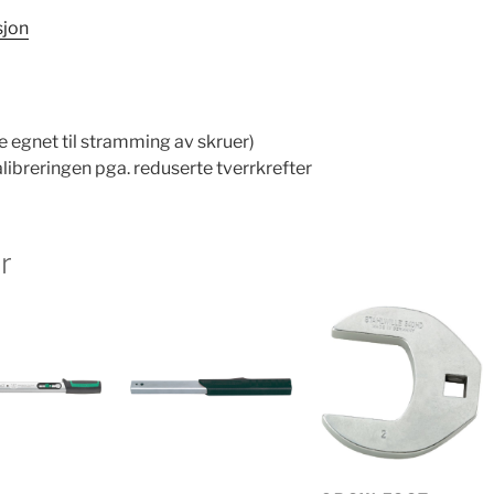
sjon
ke egnet til stramming av skruer)
libreringen pga. reduserte tverrkrefter
r