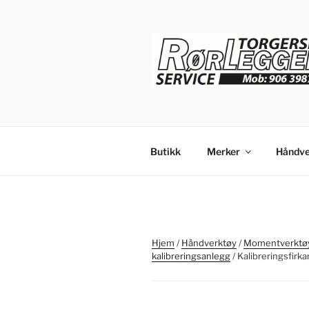
Gå
til
innhold
Butikk
Merker
Håndve
Hjem
/
Håndverktøy
/
Momentverktøy
kalibreringsanlegg
/ Kalibreringsfirka