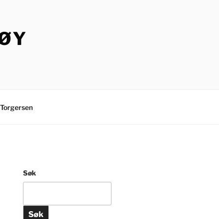
TØY
Torgersen
Søk
Søk