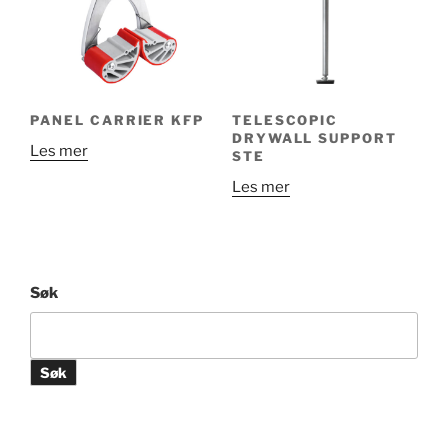
velges
velges
på
på
produktsiden
produktsiden
PANEL CARRIER KFP
TELESCOPIC
DRYWALL SUPPORT
Les mer
STE
Les mer
Søk
Søk