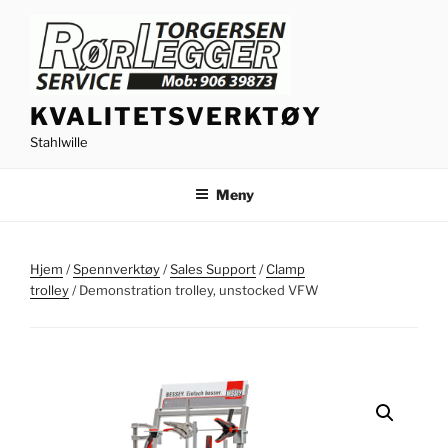
Gå
til
innhold
KVALITETSVERKTØY
Stahlwille
Meny
Hjem
/
Spennverktøy
/
Sales Support
/
Clamp
trolley
/ Demonstration trolley, unstocked VFW