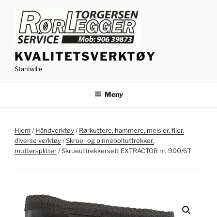
Gå
til
innhold
KVALITETSVERKTØY
Stahlwille
Meny
Hjem
/
Håndverktøy
/
Rørkuttere, hammere, meisler, filer,
diverse verktøy
/
Skrue- og pinneboltuttrekker,
muttersplitter
/ Skrueuttrekkersett EXTRACTOR nr. 900/6T