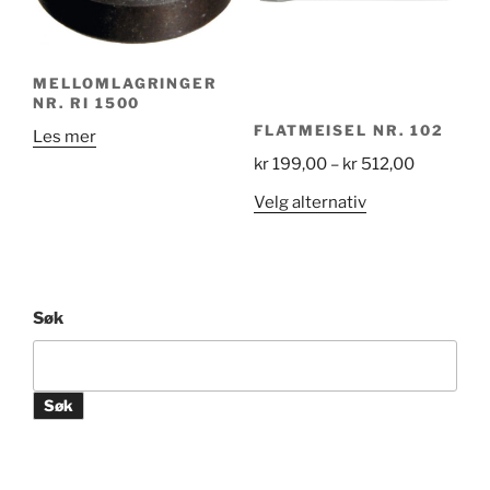
velges
på
produktsiden
MELLOMLAGRINGER
NR. RI 1500
FLATMEISEL NR. 102
Les mer
Price
kr
199,00
–
kr
512,00
range:
Dette
Velg alternativ
kr 199,00
produktet
through
har
kr 512,00
flere
varianter.
Søk
Alternativene
kan
velges
Søk
på
produktsiden