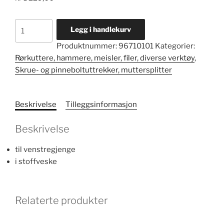
Skrueuttrekkersett
Legg i handlekurv
EXTRACTOR
Produktnummer:
96710101
Kategorier:
nr.
Rørkuttere, hammere, meisler, filer, diverse verktøy
,
900/6T
Skrue- og pinneboltuttrekker, muttersplitter
antall
Beskrivelse
Tilleggsinformasjon
Beskrivelse
til venstregjenge
i stoffveske
Relaterte produkter