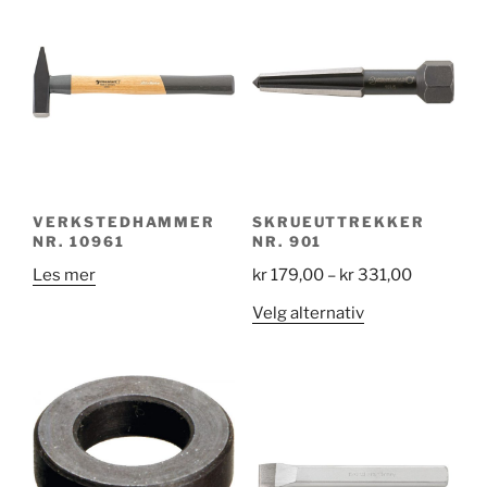
VERKSTEDHAMMER
SKRUEUTTREKKER
NR. 10961
NR. 901
Price
Les mer
kr
179,00
–
kr
331,00
range:
Dette
Velg alternativ
kr 179,00
produktet
through
har
kr 331,00
flere
varianter.
Alternativene
kan