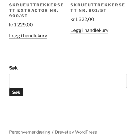
SKRUEUTTREKKERSE
SKRUEUTTREKKERSE
TT EXTRACTOR NR.
TT NR. 901/5T
900/6T
kr
1 322,00
kr
1 229,00
Legg i handlekurv
Legg i handlekurv
Søk
Søk
Personvernerklæring
Drevet av WordPress