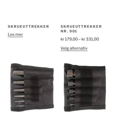
SKRUEUTTREKKER
SKRUEUTTREKKER
NR. 901
Les mer
Price
kr
179,00
–
kr
331,00
range:
Dette
Velg alternativ
kr 179,00
produktet
through
har
kr 331,00
flere
varianter.
Alternativene
kan
velges
på
produktsiden