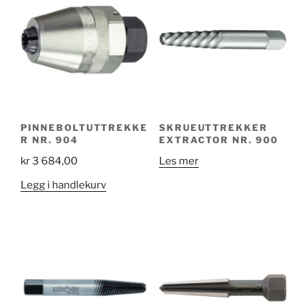
varianter.
599,0
Alternativene
kan
velges
på
produktsiden
PINNEBOLTUTTREKKE
SKRUEUTTREKKER
R NR. 904
EXTRACTOR NR. 900
kr
3 684,00
Les mer
Legg i handlekurv