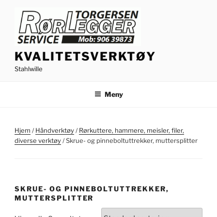
Gå
til
innhold
KVALITETSVERKTØY
Stahlwille
Meny
Hjem
/
Håndverktøy
/
Rørkuttere, hammere, meisler, filer,
diverse verktøy
/ Skrue- og pinneboltuttrekker, muttersplitter
SKRUE- OG PINNEBOLTUTTREKKER,
MUTTERSPLITTER