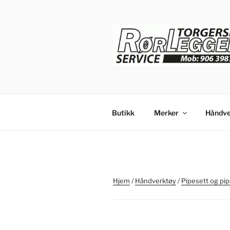
Gå
til
innhold
Butikk
Merker
Håndve
Hjem
/
Håndverktøy
/
Pipesett og pip