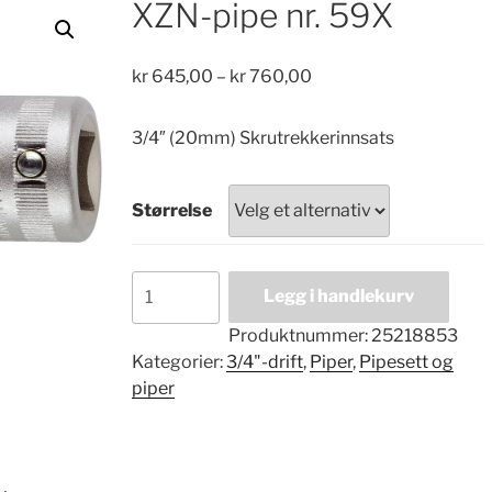
XZN-pipe nr. 59X
Price
kr
645,00
–
kr
760,00
range:
kr 645,00
3/4″ (20mm) Skrutrekkerinnsats
through
kr 760,00
Størrelse
XZN-
Legg i handlekurv
pipe
nr.
Produktnummer:
25218853
59X
Kategorier:
3/4"-drift
,
Piper
,
Pipesett og
antall
piper