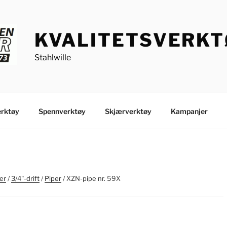
KVALITETSVERK
Stahlwille
rktøy
Spennverktøy
Skjærverktøy
Kampanjer
er
/
3/4"-drift
/
Piper
/ XZN-pipe nr. 59X