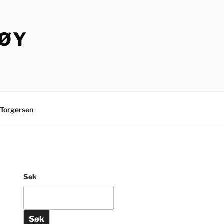
TØY
Torgersen
Søk
Søk