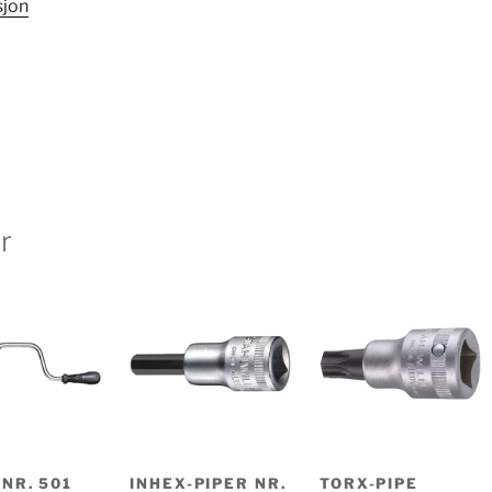
sjon
r
 NR. 501
INHEX-PIPER NR.
TORX-PIPE