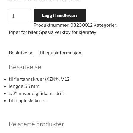
XZN®-
Legg i handlekurv
pipe
Produktnummer:
03230012
Kategorier:
nr.
Piper for biler
,
Spesialverktøy for kjøretøy
3004
antall
Beskrivelse
Tilleggsinformasjon
Beskrivelse
til flertannskruer (XZN®), M12
lengde 55 mm
1/2″ innvendig firkant -drift
til topplokkskruer
Relaterte produkter