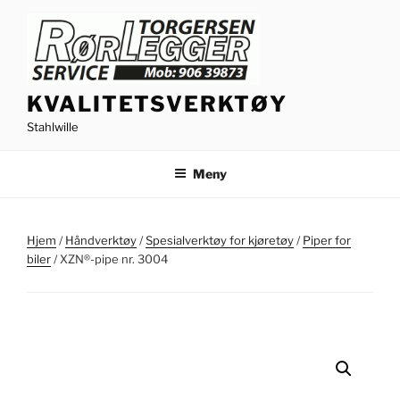
Gå
til
innhold
KVALITETSVERKTØY
Stahlwille
Meny
Hjem
/
Håndverktøy
/
Spesialverktøy for kjøretøy
/
Piper for
biler
/ XZN®-pipe nr. 3004