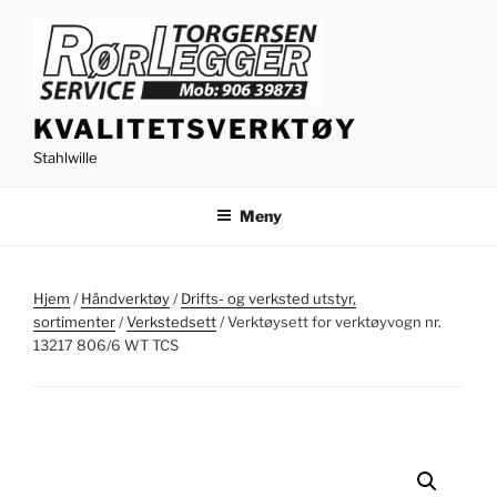
Gå
til
innhold
KVALITETSVERKTØY
Stahlwille
Meny
Hjem
/
Håndverktøy
/
Drifts- og verksted utstyr,
sortimenter
/
Verkstedsett
/ Verktøysett for verktøyvogn nr.
13217 806/6 WT TCS