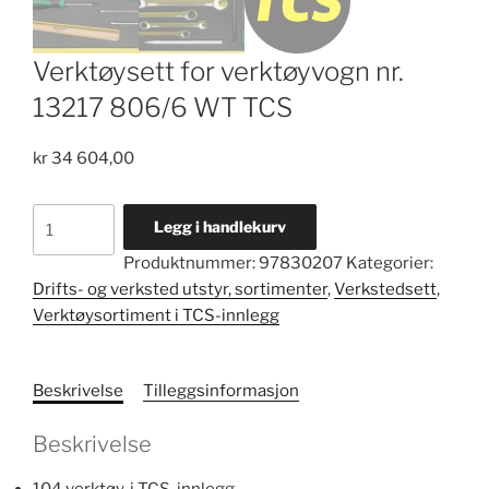
Verktøysett for verktøyvogn nr.
13217 806/6 WT TCS
kr
34 604,00
Verktøysett
Legg i handlekurv
for
Produktnummer:
97830207
Kategorier:
verktøyvogn
Drifts- og verksted utstyr, sortimenter
,
Verkstedsett
,
nr.
Verktøysortiment i TCS-innlegg
13217
806/6
WT
Beskrivelse
Tilleggsinformasjon
TCS
antall
Beskrivelse
104 verktøy, i TCS-innlegg