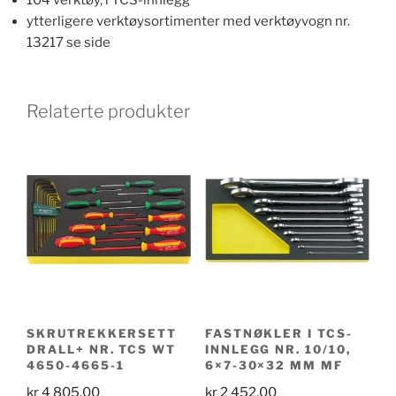
ytterligere verktøysortimenter med verktøyvogn nr.
13217 se side
Relaterte produkter
SKRUTREKKERSETT
FASTNØKLER I TCS-
DRALL+ NR. TCS WT
INNLEGG NR. 10/10,
4650-4665-1
6×7-30×32 MM MF
kr
4 805,00
kr
2 452,00