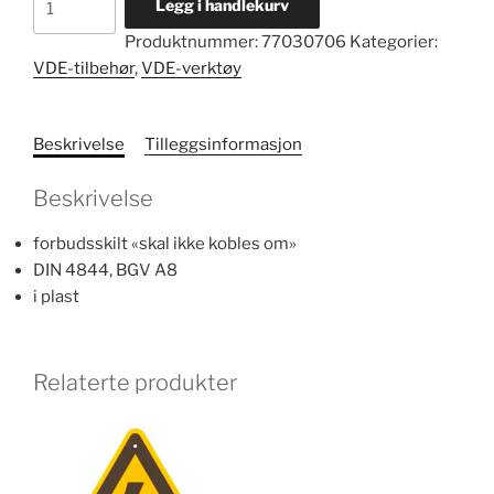
Legg i handlekurv
forbudsskilt
Produktnummer:
77030706
Kategorier:
nr.
VDE-tilbehør
,
VDE-verktøy
12193
VDE
antall
Beskrivelse
Tilleggsinformasjon
Beskrivelse
forbudsskilt «skal ikke kobles om»
DIN 4844, BGV A8
i plast
Relaterte produkter