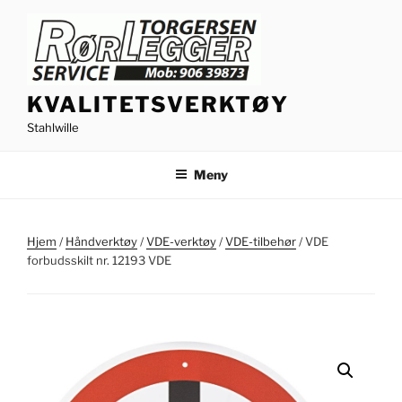
Gå
til
innhold
KVALITETSVERKTØY
Stahlwille
Meny
Hjem
/
Håndverktøy
/
VDE-verktøy
/
VDE-tilbehør
/ VDE
forbudsskilt nr. 12193 VDE