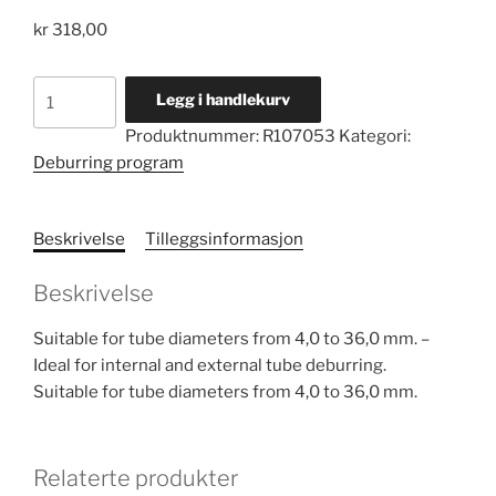
kr
318,00
Tube
Legg i handlekurv
deburrer
Produktnummer:
R107053
Kategori:
with
Deburring program
HSS
cutting
edges
Beskrivelse
Tilleggsinformasjon
antall
Beskrivelse
Suitable for tube diameters from 4,0 to 36,0 mm. –
Ideal for internal and external tube deburring.
Suitable for tube diameters from 4,0 to 36,0 mm.
Relaterte produkter