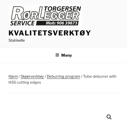
Gå
til
innhold
KVALITETSVERKTØY
Stahlwille
Meny
Hjem
/
Skjærverktøy
/
Deburring program
/ Tube deburrer with
HSS cutting edges