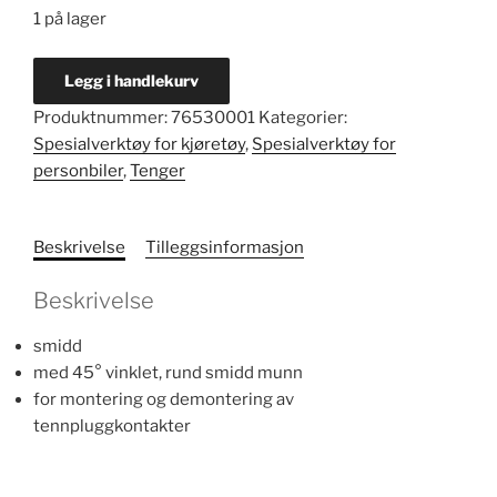
1 på lager
Tennpluggtang
Legg i handlekurv
nr.
Produktnummer:
76530001
Kategorier:
10626
Spesialverktøy for kjøretøy
,
Spesialverktøy for
antall
personbiler
,
Tenger
Beskrivelse
Tilleggsinformasjon
Beskrivelse
smidd
med 45° vinklet, rund smidd munn
for montering og demontering av
tennpluggkontakter