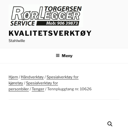
Gå
til
innhold
KVALITETSVERKTØY
Stahlwille
Meny
Hjem
/
Håndverktøy
/
Spesialverktøy for
kjøretøy
/
Spesialverktøy for
personbiler
/
Tenger
/ Tennpluggtang nr. 10626