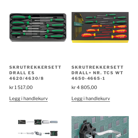
SKRUTREKKERSETT
SKRUTREKKERSETT
DRALL ES
DRALL+ NR. TCS WT
4620/4630/8
4650-4665-1
kr
1 517,00
kr
4 805,00
Legg i handlekurv
Legg i handlekurv