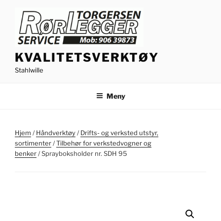
Gå
til
innhold
KVALITETSVERKTØY
Stahlwille
Meny
Hjem
/
Håndverktøy
/
Drifts- og verksted utstyr,
sortimenter
/
Tilbehør for verkstedvogner og
benker
/ Sprayboksholder nr. SDH 95