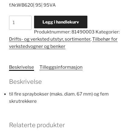
f.Nr.WB620| 95| 95VA
Sprayboksholder
Legg i handlekurv
nr.
Produktnummer:
81490003
Kategorier:
SDH
Drifts- og verksted utstyr, sortimenter
,
Tilbehør for
95
verkstedvogner og benker
antall
Beskrivelse
Tilleggsinformasjon
Beskrivelse
til fire spraybokser (maks. diam. 67 mm) og fem
skrutrekkere
Relaterte produkter