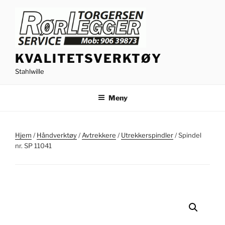
Gå
til
innhold
KVALITETSVERKTØY
Stahlwille
Meny
Hjem
/
Håndverktøy
/
Avtrekkere
/
Utrekkerspindler
/ Spindel
nr. SP 11041