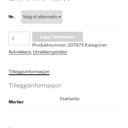
through
kr 1
Nr.
803,00
Spindel
Legg i handlekurv
nr.
Produktnummer:
207875
Kategorier:
SP
Avtrekkere
,
Utrekkerspindler
11041
antall
Tilleggsinformasjon
Tilleggsinformasjon
Stahlwille
Merker