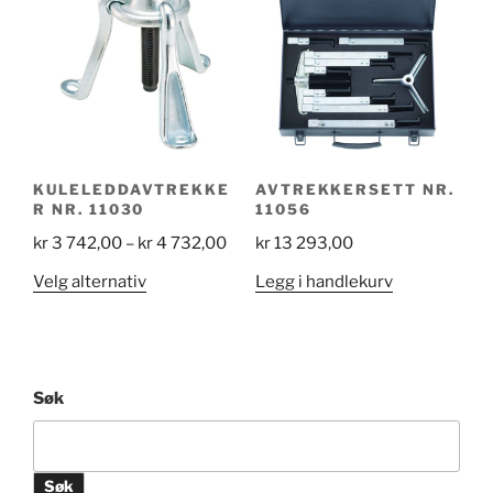
174,0
Alternativene
kan
velges
på
produktsiden
KULELEDDAVTREKKE
AVTREKKERSETT NR.
R NR. 11030
11056
Price
kr
3 742,00
–
kr
4 732,00
kr
13 293,00
range:
Dette
Velg alternativ
Legg i handlekurv
kr 3
produktet
742,00
har
through
flere
kr 4
varianter.
Søk
732,00
Alternativene
kan
velges
Søk
på