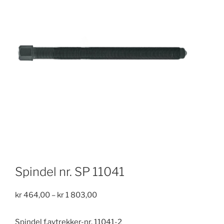
Spindel nr. SP 11041
Price
kr
464,00
–
kr
1 803,00
range:
kr 464,00
Spindel f.avtrekker-nr. 11041-2