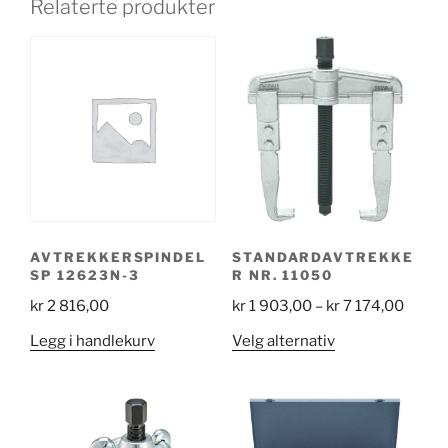
Relaterte produkter
AVTREKKERSPINDEL
STANDARDAVTREKKE
SP 12623N-3
R NR. 11050
Price
kr
2 816,00
kr
1 903,00
–
kr
7 174,00
range:
Dette
Legg i handlekurv
Velg alternativ
kr 1
produktet
903,0
har
throu
flere
kr 7
varianter.