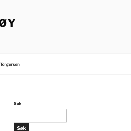
TØY
Torgersen
Søk
Søk