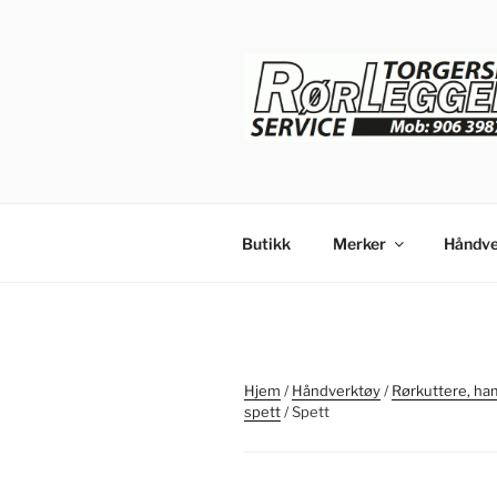
Gå
til
innhold
Butikk
Merker
Håndve
Hjem
/
Håndverktøy
/
Rørkuttere, ham
spett
/ Spett