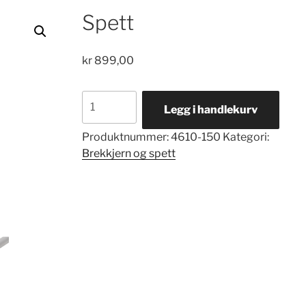
Spett
kr
899,00
Spett
Legg i handlekurv
antall
Produktnummer:
4610-150
Kategori:
Brekkjern og spett