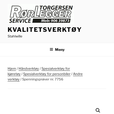
Gå
til
innhold
KVALITETSVERKTØY
Stahlwille
Meny
Hjem
/
Håndverktøy
/
Spesialverktøy for
kjøretøy
/
Spesialverktøy for personbiler
/
Andre
verktøy
/ Spenningsprøver nr. 7756