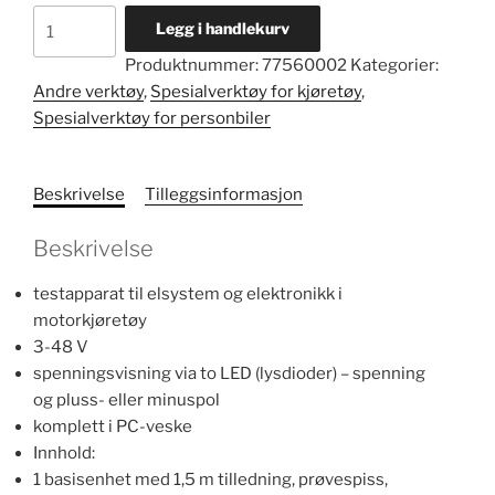
Spenningsprøver
Legg i handlekurv
nr.
Produktnummer:
77560002
Kategorier:
7756
Andre verktøy
,
Spesialverktøy for kjøretøy
,
antall
Spesialverktøy for personbiler
Beskrivelse
Tilleggsinformasjon
Beskrivelse
testapparat til elsystem og elektronikk i
motorkjøretøy
3-48 V
spenningsvisning via to LED (lysdioder) – spenning
og pluss- eller minuspol
komplett i PC-veske
Innhold:
1 basisenhet med 1,5 m tilledning, prøvespiss,