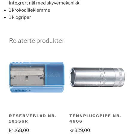
integrert nål med skyvemekanikk
1 krokodilleklemme
1 klogriper
Relaterte produkter
RESERVEBLAD NR.
TENNPLUGGPIPE NR.
10356R
4606
kr
168,00
kr
329,00