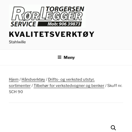
Gå
til
innhold
KVALITETSVERKTØY
Stahlwille
Meny
Hjem
/
Håndverktøy
/
Drifts- og verksted utstyr,
sortimenter
/
Tilbehør for verkstedvogner og benker
/ Skuff nr.
SCH 90