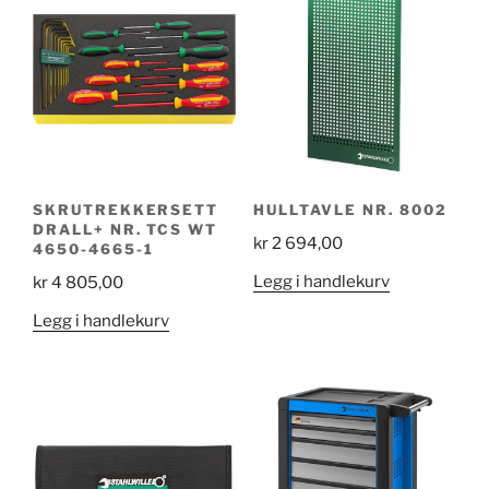
SKRUTREKKERSETT
HULLTAVLE NR. 8002
DRALL+ NR. TCS WT
kr
2 694,00
4650-4665-1
Legg i handlekurv
kr
4 805,00
Legg i handlekurv