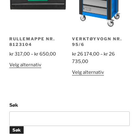
RULLEMAPPE NR.
VERKTØYVOGN NR.
8123104
95/6
Price
kr
317,00
–
kr
650,00
kr
26 174,00
–
kr
26
range:
Price
735,00
Dette
Velg alternativ
kr 317,00
range:
produktet
Dette
Velg alternativ
through
kr 26
har
produktet
kr 650,00
174,00
flere
har
through
varianter.
flere
kr 26
Alternativene
varianter.
Søk
735,00
kan
Alternativene
velges
kan
på
velges
Søk
produktsiden
på
produktsiden