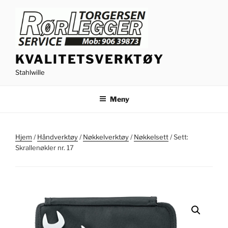
Gå
til
innhold
KVALITETSVERKTØY
Stahlwille
Meny
Hjem
/
Håndverktøy
/
Nøkkelverktøy
/
Nøkkelsett
/ Sett:
Skrallenøkler nr. 17