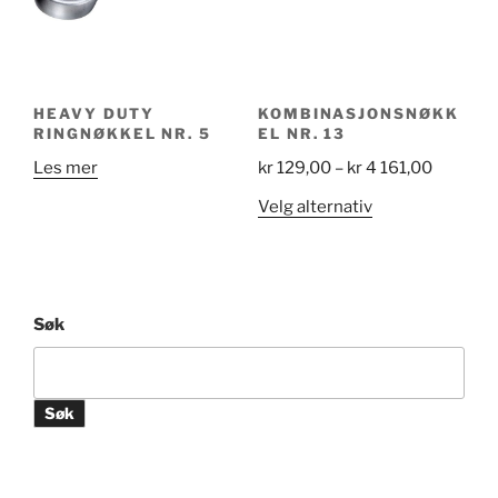
på
produktsiden
HEAVY DUTY
KOMBINASJONSNØKK
RINGNØKKEL NR. 5
EL NR. 13
Price
Les mer
kr
129,00
–
kr
4 161,00
range:
Dette
Velg alternativ
kr 129,0
produktet
through
har
kr 4
flere
161,00
varianter.
Søk
Alternativene
kan
velges
Søk
på
produktsiden