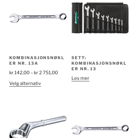
KOMBINASJONSNØKL
SETT:
ER NR. 13A
KOMBINASJONSNØKL
ER NR. 13
Price
kr
142,00
–
kr
2 751,00
Les mer
range:
Dette
Velg alternativ
kr 142,00
produktet
through
har
kr 2
flere
751,00
varianter.
Alternativene
kan
velges