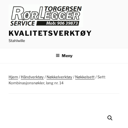
Gå
til
innhold
KVALITETSVERKTØY
Stahlwille
Meny
Hjem
/
Håndverktøy
/
Nøkkelverktøy
/
Nøkkelsett
/ Sett:
Kombinasjonsnøkler, lang nr. 14