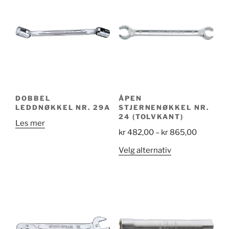
DOBBEL
ÅPEN
LEDDNØKKEL NR. 29A
STJERNENØKKEL NR.
24 (TOLVKANT)
Les mer
Price
kr
482,00
–
kr
865,00
range:
Dette
Velg alternativ
kr 482,0
produktet
through
har
kr 865,0
flere
varianter.
Alternativene
kan