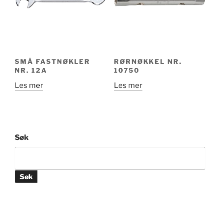
velges
på
produktsiden
SMÅ FASTNØKLER
RØRNØKKEL NR.
NR. 12A
10750
Les mer
Les mer
Søk
Søk