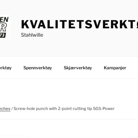
KVALITETSVERK
Stahlwille
rktøy
Spennverktøy
Skjærverktøy
Kampanjer
nches
/ Screw-hole punch with 2-point cutting tip SGS-Power