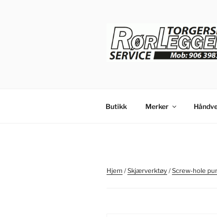
Gå
til
innhold
Butikk
Merker
Håndve
Hjem
/
Skjærverktøy
/
Screw-hole pu