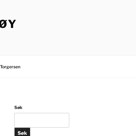
TØY
Torgersen
Søk
Søk