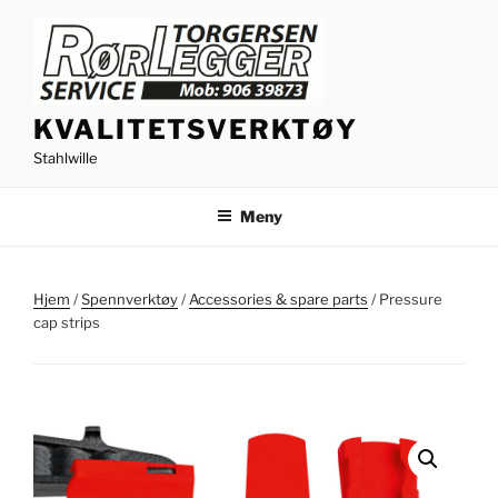
Gå
til
innhold
KVALITETSVERKTØY
Stahlwille
Meny
Hjem
/
Spennverktøy
/
Accessories & spare parts
/ Pressure
cap strips