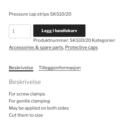
Pressure cap strips SKS10/20
Pressure
Legg i handlekurv
cap
Produktnummer:
SKS10/20
Kategorier:
strips
Accessories & spare parts
,
Protective caps
antall
Beskrivelse
Tilleggsinformasjon
Beskrivelse
For screw clamps
For gentle clamping
May be applied on both sides
Cut them to size