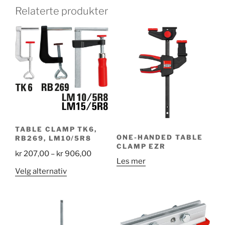
Relaterte produkter
TABLE CLAMP TK6,
ONE-HANDED TABLE
RB269, LM10/5R8
CLAMP EZR
Price
kr
207,00
–
kr
906,00
Les mer
range:
Dette
Velg alternativ
kr 207,00
produktet
through
har
kr 906,00
flere
varianter.