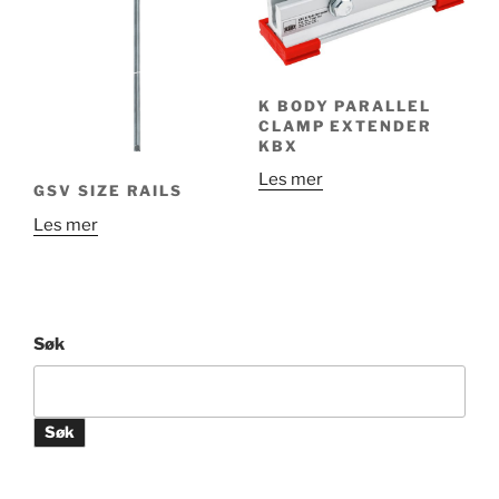
Alternativene
kan
velges
på
K BODY PARALLEL
produktsiden
CLAMP EXTENDER
KBX
Les mer
GSV SIZE RAILS
Les mer
Søk
Søk