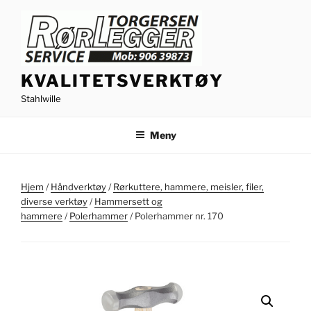
Gå
til
innhold
KVALITETSVERKTØY
Stahlwille
Meny
Hjem
/
Håndverktøy
/
Rørkuttere, hammere, meisler, filer,
diverse verktøy
/
Hammersett og
hammere
/
Polerhammer
/ Polerhammer nr. 170