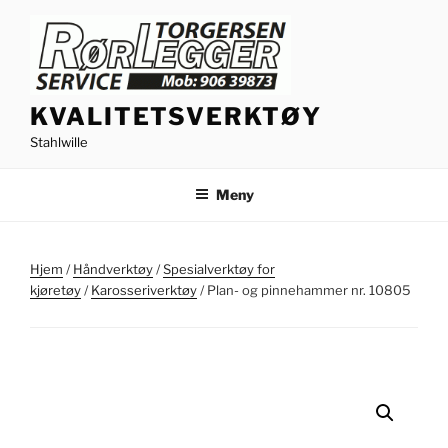
Gå
til
innhold
KVALITETSVERKTØY
Stahlwille
Meny
Hjem
/
Håndverktøy
/
Spesialverktøy for
kjøretøy
/
Karosseriverktøy
/ Plan- og pinnehammer nr. 10805