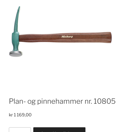
Plan- og pinnehammer nr. 10805
kr
1 169,00
Plan-