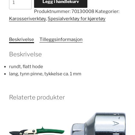
Legg i handlekurv
og
Produktnummer:
70130008
Kategorier:
pinnehammer
Karosseriverktøy
,
Spesialverktøy for kjøretøy
nr.
10805
antall
Beskrivelse
Tilleggsinformasjon
Beskrivelse
rundt, flatt hode
lang, tynn pinne, tykkelse ca. 1 mm
Relaterte produkter