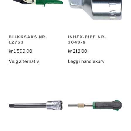
BLIKKSAKS NR.
INHEX-PIPE NR.
12753
3049-8
kr
1 599,00
kr
218,00
Dette
Velg alternativ
Legg i handlekurv
produktet
har
flere
varianter.
Alternativene
kan
velges
på
produktsiden