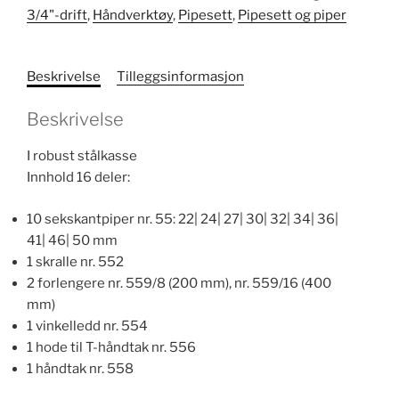
3/4"-drift
,
Håndverktøy
,
Pipesett
,
Pipesett og piper
antall
Beskrivelse
Tilleggsinformasjon
Beskrivelse
I robust stålkasse
Innhold 16 deler:
10 sekskantpiper nr. 55: 22| 24| 27| 30| 32| 34| 36|
41| 46| 50 mm
1 skralle nr. 552
2 forlengere nr. 559/8 (200 mm), nr. 559/16 (400
mm)
1 vinkelledd nr. 554
1 hode til T-håndtak nr. 556
1 håndtak nr. 558