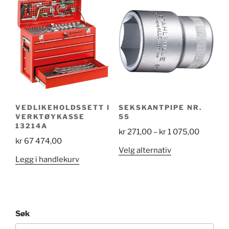
varianter.
200,00
Alternativene
kan
velges
på
produktsiden
VEDLIKEHOLDSSETT I
SEKSKANTPIPE NR.
VERKTØYKASSE
55
13214A
Price
kr
271,00
–
kr
1 075,00
kr
67 474,00
range:
Dette
Velg alternativ
kr 271,0
Legg i handlekurv
produktet
through
har
kr 1
flere
075,00
varianter.
Alternativene
Søk
kan