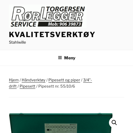
Gå
til
innhold
KVALITETSVERKTØY
Stahlwille
Meny
Hjem
/
Håndverktøy
/
Pipesett og piper
/
3/4"-
drift
/
Pipesett
/ Pipesett nr. 55/10/6