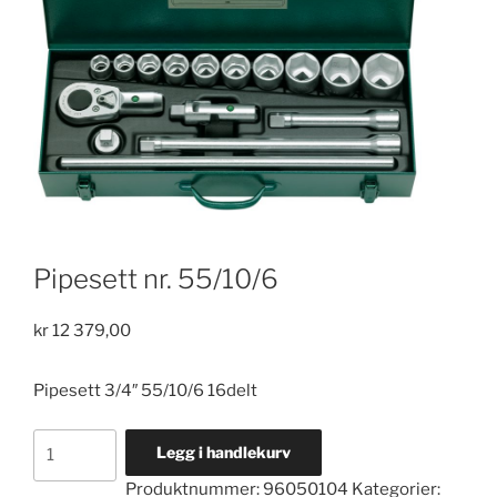
Pipesett nr. 55/10/6
kr
12 379,00
Pipesett 3/4″ 55/10/6 16delt
Pipesett
Legg i handlekurv
nr.
Produktnummer:
96050104
Kategorier:
55/10/6