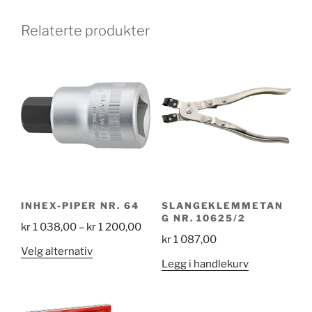
Relaterte produkter
INHEX-PIPER NR. 64
SLANGEKLEMMETAN
G NR. 10625/2
Price
kr
1 038,00
–
kr
1 200,00
kr
1 087,00
range:
Dette
Velg alternativ
kr 1
Legg i handlekurv
produktet
038,00
har
through
flere
kr 1