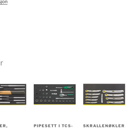
sjon
r
ER,
PIPESETT I TCS-
SKRALLENØKLER