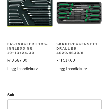
FASTNØKLER I TCS-
SKRUTREKKERSETT
INNLEGG NR.
DRALL ES
10+13+24/30
4620/4630/8
kr
8 587,00
kr
1 517,00
Legg i handlekurv
Legg i handlekurv
Søk