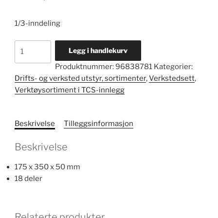
1/3-inndeling
Pipesett
Legg i handlekurv
i
Produktnummer:
96838781
Kategorier:
TCS-
Drifts- og verksted utstyr, sortimenter
,
Verkstedsett
,
innlegg
Verktøysortiment i TCS-innlegg
52/14/4
antall
Beskrivelse
Tilleggsinformasjon
Beskrivelse
175 x 350 x 50 mm
18 deler
Relaterte produkter