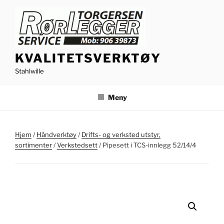
Gå
til
innhold
KVALITETSVERKTØY
Stahlwille
Meny
Hjem
/
Håndverktøy
/
Drifts- og verksted utstyr,
sortimenter
/
Verkstedsett
/ Pipesett i TCS-innlegg 52/14/4