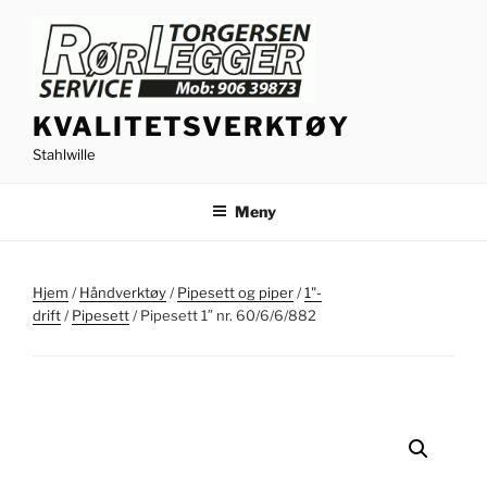
Gå
til
innhold
KVALITETSVERKTØY
Stahlwille
Meny
Hjem
/
Håndverktøy
/
Pipesett og piper
/
1"-
drift
/
Pipesett
/ Pipesett 1″ nr. 60/6/6/882