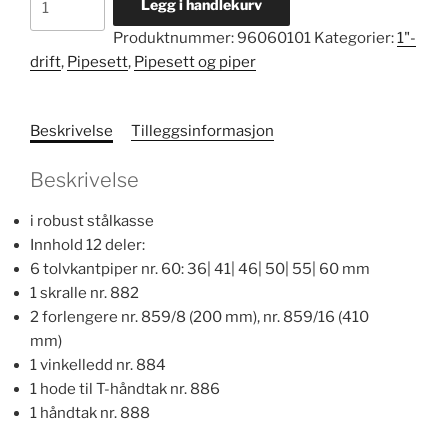
Legg i handlekurv
1"
Produktnummer:
96060101
Kategorier:
1"-
nr.
drift
,
Pipesett
,
Pipesett og piper
60/6/6/882
antall
Beskrivelse
Tilleggsinformasjon
Beskrivelse
i robust stålkasse
Innhold 12 deler:
6 tolvkantpiper nr. 60: 36| 41| 46| 50| 55| 60 mm
1 skralle nr. 882
2 forlengere nr. 859/8 (200 mm), nr. 859/16 (410
mm)
1 vinkelledd nr. 884
1 hode til T-håndtak nr. 886
1 håndtak nr. 888