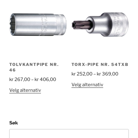
flere
flere
604,00
varianter.
varianter.
Alternativene
Alternativene
kan
kan
velges
velges
på
på
produktsiden
produktsiden
TOLVKANTPIPE NR.
TORX-PIPE NR. 54TXB
46
Price
kr
252,00
–
kr
369,00
Price
kr
267,00
–
kr
406,00
range:
Dette
Velg alternativ
range:
kr 252,0
Dette
Velg alternativ
produktet
kr 267,00
through
produktet
har
through
kr 369,0
har
flere
kr 406,00
flere
varianter.
varianter.
Alternativene
Søk
Alternativene
kan
kan
velges