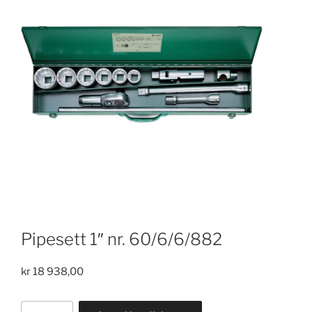
Pipesett 1″ nr. 60/6/6/882
kr
18 938,00
Pipesett