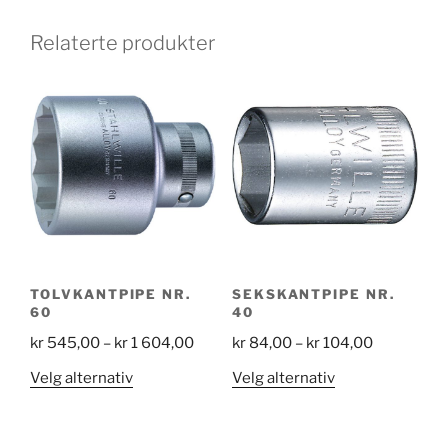
Relaterte produkter
TOLVKANTPIPE NR.
SEKSKANTPIPE NR.
60
40
Price
Price
kr
545,00
–
kr
1 604,00
kr
84,00
–
kr
104,00
range:
range:
Dette
Dette
Velg alternativ
Velg alternativ
kr 545,00
kr 84,00
produktet
produktet
through
through
har
har
kr 1
kr 104,00