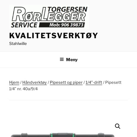
Gå
til
innhold
KVALITETSVERKTØY
Stahlwille
Meny
Hjem
/
Håndverktøy
/
Pipesett og piper
/
1/4"-drift
/ Pipesett
1/4″ nr. 40a/9/4