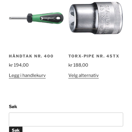
HÅNDTAK NR. 400
TORX-PIPE NR. 45TX
kr
194,00
kr
188,00
Dette
Legg i handlekurv
Velg alternativ
produktet
har
flere
varianter.
Søk
Alternativene
kan
velges
Søk
på