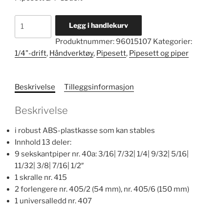
Pipesett
Legg i handlekurv
1/4"
Produktnummer:
96015107
Kategorier:
nr.
1/4"-drift
,
Håndverktøy
,
Pipesett
,
Pipesett og piper
40a/9/4
antall
Beskrivelse
Tilleggsinformasjon
Beskrivelse
i robust ABS-plastkasse som kan stables
Innhold 13 deler:
9 sekskantpiper nr. 40a: 3/16| 7/32| 1/4| 9/32| 5/16|
11/32| 3/8| 7/16| 1/2″
1 skralle nr. 415
2 forlengere nr. 405/2 (54 mm), nr. 405/6 (150 mm)
1 universalledd nr. 407