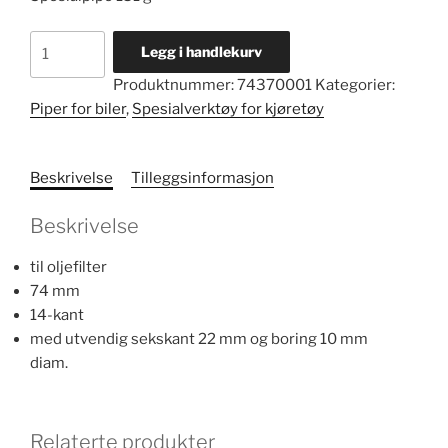
Oljefilterpipe
Legg i handlekurv
nr.
Produktnummer:
74370001
Kategorier:
3045
Piper for biler
,
Spesialverktøy for kjøretøy
antall
Beskrivelse
Tilleggsinformasjon
Beskrivelse
til oljefilter
74 mm
14-kant
med utvendig sekskant 22 mm og boring 10 mm
diam.
Relaterte produkter