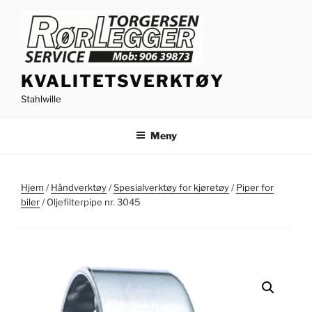
Gå
til
innhold
KVALITETSVERKTØY
Stahlwille
Meny
Hjem
/
Håndverktøy
/
Spesialverktøy for kjøretøy
/
Piper for
biler
/ Oljefilterpipe nr. 3045