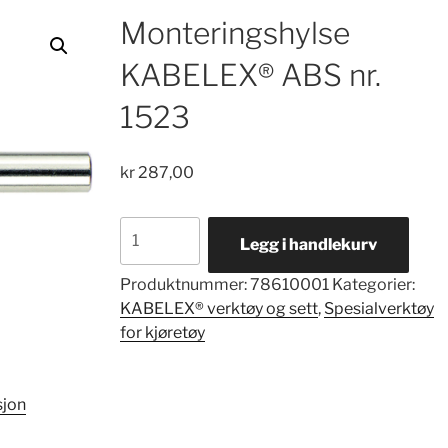
Monteringshylse
KABELEX® ABS nr.
1523
kr
287,00
Monteringshylse
Legg i handlekurv
KABELEX®
ABS
Produktnummer:
78610001
Kategorier:
nr.
KABELEX® verktøy og sett
,
Spesialverktøy
1523
for kjøretøy
antall
sjon