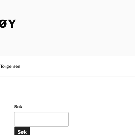
TØY
Torgersen
Søk
Søk