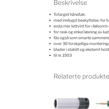
Beskrivelse
Tofarget håndtak:
med innbygd beskyttelse, for b
enda mer lettvint for «følsomt
for rask og enkel løsning av kab
fås også som smarte sammensa
over 30 forskjellige monterings
blader i stabilt og ekstemt ho
til nr. 1503
Relaterte produkte