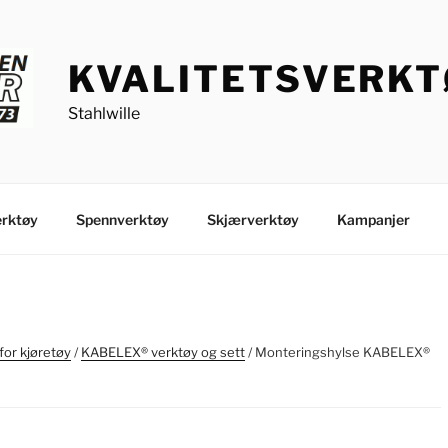
KVALITETSVERK
Stahlwille
rktøy
Spennverktøy
Skjærverktøy
Kampanjer
for kjøretøy
/
KABELEX® verktøy og sett
/ Monteringshylse KABELEX®