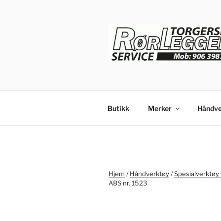
Gå
til
innhold
Butikk
Merker
Håndve
Hjem
/
Håndverktøy
/
Spesialverktøy 
ABS nr. 1523