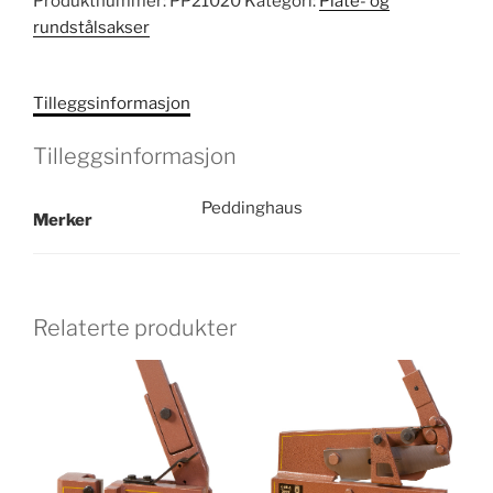
Produktnummer:
PP21020
Kategori:
Plate- og
rundstålsakser
Tilleggsinformasjon
Tilleggsinformasjon
Peddinghaus
Merker
Relaterte produkter