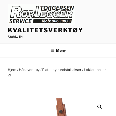
Gå
til
innhold
KVALITETSVERKTØY
Stahlwille
Meny
Hjem
/
Håndverktøy
/
Plate- og rundstålsakser
/ Lokkestanser
21