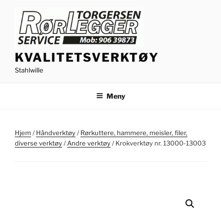
Gå
til
innhold
KVALITETSVERKTØY
Stahlwille
Meny
Hjem
/
Håndverktøy
/
Rørkuttere, hammere, meisler, filer,
diverse verktøy
/
Andre verktøy
/ Krokverktøy nr. 13000-13003