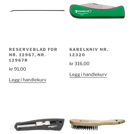
RESERVEBLAD FOR
KABELKNIV NR.
NR. 12967, NR.
12320
12967R
kr
316,00
kr
91,00
Legg i handlekurv
Legg i handlekurv